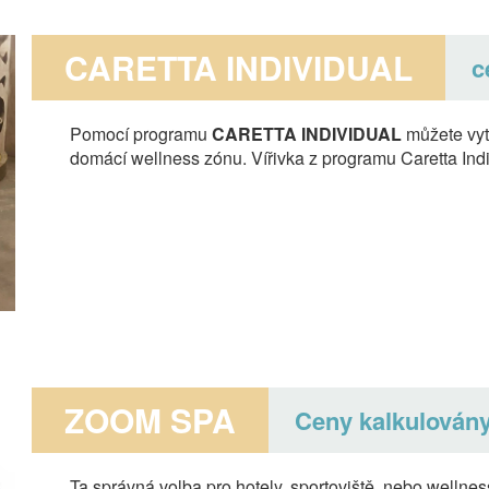
CARETTA INDIVIDUAL
c
Pomocí programu
CARETTA INDIVIDUAL
můžete vytv
domácí wellness zónu. Vířivka z programu Caretta Ind
ZOOM SPA
Ceny kalkulovány
Ta správná volba pro hotely, sportoviště, nebo wellne