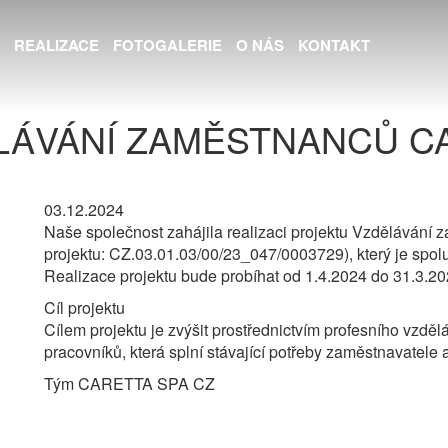
REALIZACE
FOTOGALERIE
O NÁS
KONTAKT
LÁVÁNÍ ZAMĚSTNANCŮ CA
03.12.2024
Naše společnost zahájila realizaci projektu Vzdělávání z
projektu: CZ.03.01.03/00/23_047/0003729), který je spol
Realizace projektu bude probíhat od 1.4.2024 do 31.3.20
Cíl projektu
Cílem projektu je zvýšit prostřednictvím profesního vzdě
pracovníků, která splní stávající potřeby zaměstnavatele
Tým CARETTA SPA CZ