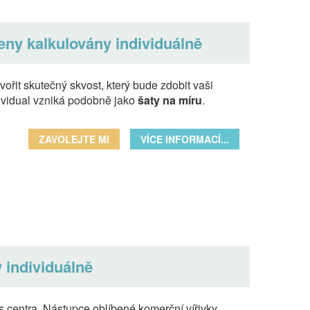
eny kalkulovány individuálně
ořit skutečný skvost, který bude zdobit vaši
ividual vzniká podobně jako
šaty na míru
.
ZAVOLEJTE MI
VÍCE INFORMACÍ...
 individuálně
ss centra. Nástupce oblíbené komerční vířivky