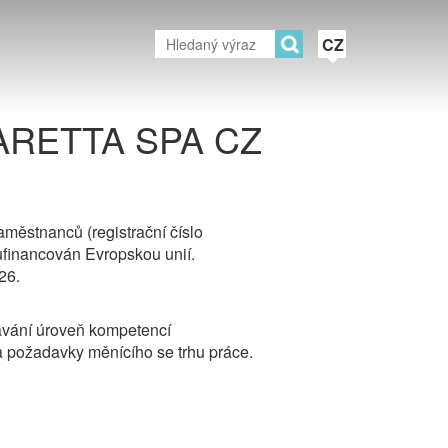
CZ
RETTA SPA CZ
aměstnanců (registrační číslo
ufinancován Evropskou unií.
26.
lávání úroveň kompetencí
 a požadavky měnícího se trhu práce.