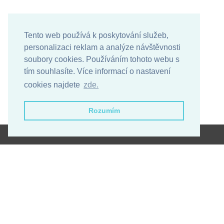
Tento web používá k poskytování služeb,
personalizaci reklam a analýze návštěvnosti
soubory cookies. Používáním tohoto webu s
tím souhlasíte. Více informací o nastavení
cookies najdete
zde.
Rozumím
Obchodní podmínky
Ochrana osobních údajů
Copyright © 2026 - caretta-spa.cz
Designed by
Created by