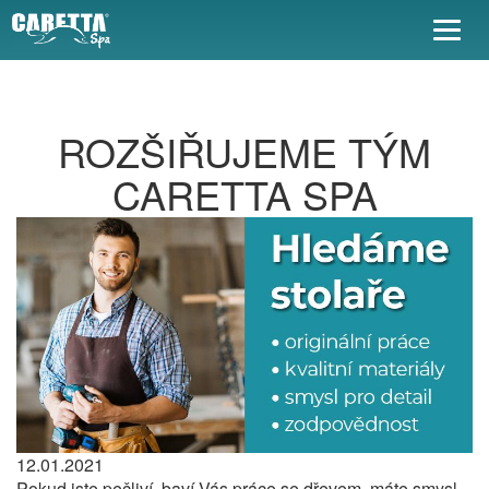
Togg
navig
ROZŠIŘUJEME TÝM
CARETTA SPA
12.01.2021
Pokud jste pečliví, baví Vás práce se dřevem, máte smysl