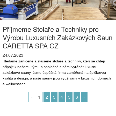
Přijmeme Stolaře a Techniky pro
Výrobu Luxusních Zakázkových Saun
CARETTA SPA CZ
24.07.2023
Hledáme zanícené a zkušené stolaře a techniky, kteří se chtějí 
připojit k našemu týmu a společně s námi vyrábět luxusní 
zakázkové sauny. Jsme úspěšná firma zaměřená na špičkovou 
kvalitu a design, a naše sauny jsou využívány v luxusních domech 
a wellnessech 
«
1
2
3
4
5
6
»