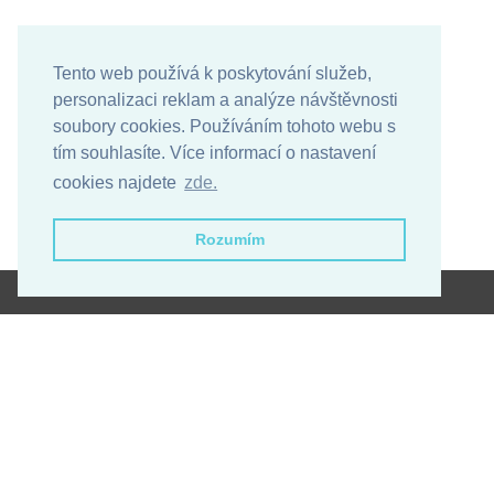
Tento web používá k poskytování služeb,
personalizaci reklam a analýze návštěvnosti
soubory cookies. Používáním tohoto webu s
tím souhlasíte. Více informací o nastavení
cookies najdete
zde.
Rozumím
Obchodní podmínky
Ochrana osobních údajů
Copyright © 2026 - caretta-spa.cz
Designed by
Created by